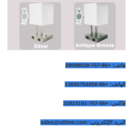
هاتف: +86-757-28099039
الهاتف: +86-13650754456
فاكس: +86-757-22823191
البريد الإلكتروني: sales@utiime.com