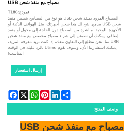
مصباح مع منفذ شحن USB
نموذج:T186
المصباح المزود بمنفذ شحن USB هو نوع من المصابيح يتضمن منفذ
شحن USB مدمج. يتيح لك هذا شحن أجهزتك، مثل الهواتف الذكية أو
الأجهزة اللوحية، مباشرة من المصباح دون الحاجة إلى محول أو منفذ
إضافي. يمكنك أن تطمئن إلى شراء مصباح مخصص مع منفذ شحن
USB منا. نحن نتطلع إلى التعاون معك، إذا كنت تريد معرفة المزيد،
يمكنك استشارتنا الآن، وسوف تقوم Utiime بالرد عليك في الوقت
المناسب!
إرسال استفسار
Facebook
WhatsApp
X
Pinterest
LinkedIn
Share
وصف المنتج
مصباح مع منفذ شحن USB