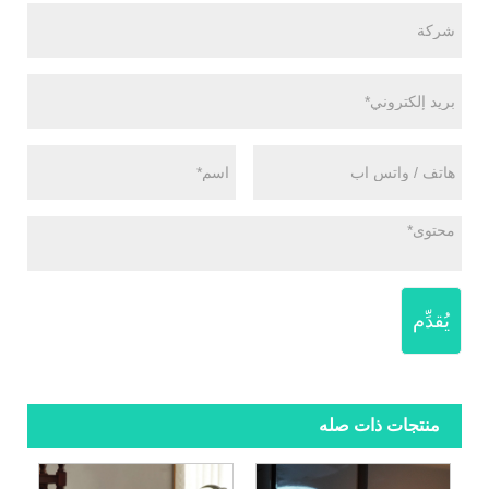
يُقدِّم
منتجات ذات صله