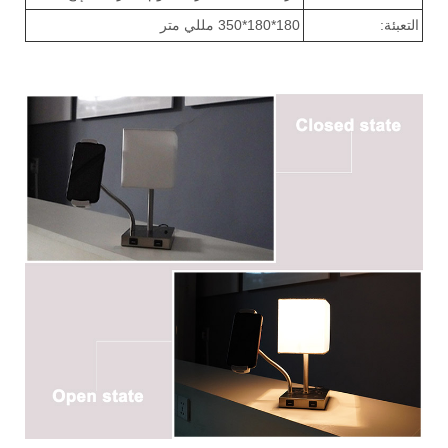
التعبئة:
180*180*350 مللي متر