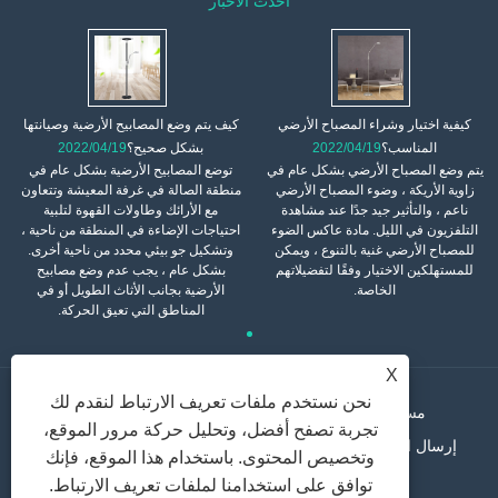
أحدث الأخبار
كيفية اختيار وشراء المصباح الأرضي
كيف يتم وضع المصابيح الأرضية وصيانتها
المناسب؟
2022/04/19
بشكل صحيح؟
2022/04/19
يتم وضع المصباح الأرضي بشكل عام في
توضع المصابيح الأرضية بشكل عام في
زاوية الأريكة ، وضوء المصباح الأرضي
منطقة الصالة في غرفة المعيشة وتتعاون
ناعم ، والتأثير جيد جدًا عند مشاهدة
مع الأرائك وطاولات القهوة لتلبية
التلفزيون في الليل. مادة عاكس الضوء
احتياجات الإضاءة في المنطقة من ناحية ،
للمصباح الأرضي غنية بالتنوع ، ويمكن
وتشكيل جو بيئي محدد من ناحية أخرى.
للمستهلكين الاختيار وفقًا لتفضيلاتهم
بشكل عام ، يجب عدم وضع مصابيح
الخاصة.
الأرضية بجانب الأثاث الطويل أو في
المناطق التي تعيق الحركة.
X
نحن نستخدم ملفات تعريف الارتباط لنقدم لك
مسكن
معلومات عنا
منتجات
أخبار
تحميل
تجربة تصفح أفضل، وتحليل حركة مرور الموقع،
إرسال استفسار
اتصل بنا
الروابط
Sitemap
RSS
وتخصيص المحتوى. باستخدام هذا الموقع، فإنك
Privacy Policy
XML
توافق على استخدامنا لملفات تعريف الارتباط.