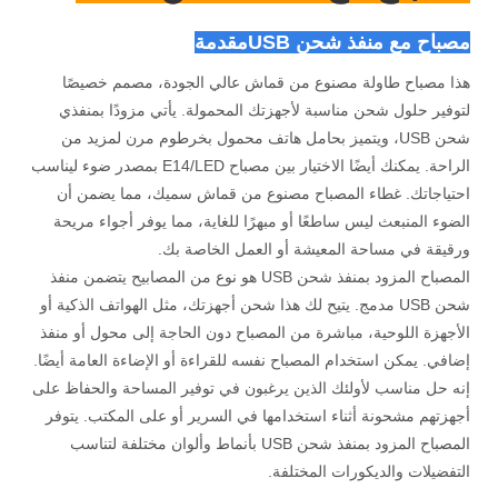
مصباح مع منفذ شحن USB
مقدمة
هذا مصباح طاولة مصنوع من قماش عالي الجودة، مصمم خصيصًا
لتوفير حلول شحن مناسبة لأجهزتك المحمولة. يأتي مزودًا بمنفذي
شحن USB، ويتميز بحامل هاتف محمول بخرطوم مرن لمزيد من
الراحة. يمكنك أيضًا الاختيار بين مصباح E14/LED بمصدر ضوء ليناسب
احتياجاتك. غطاء المصباح مصنوع من قماش سميك، مما يضمن أن
الضوء المنبعث ليس ساطعًا أو مبهرًا للغاية، مما يوفر أجواء مريحة
ورقيقة في مساحة المعيشة أو العمل الخاصة بك.
المصباح المزود بمنفذ شحن USB هو نوع من المصابيح يتضمن منفذ
شحن USB مدمج. يتيح لك هذا شحن أجهزتك، مثل الهواتف الذكية أو
الأجهزة اللوحية، مباشرة من المصباح دون الحاجة إلى محول أو منفذ
إضافي. يمكن استخدام المصباح نفسه للقراءة أو الإضاءة العامة أيضًا.
إنه حل مناسب لأولئك الذين يرغبون في توفير المساحة والحفاظ على
أجهزتهم مشحونة أثناء استخدامها في السرير أو على المكتب. يتوفر
المصباح المزود بمنفذ شحن USB بأنماط وألوان مختلفة لتناسب
التفضيلات والديكورات المختلفة.