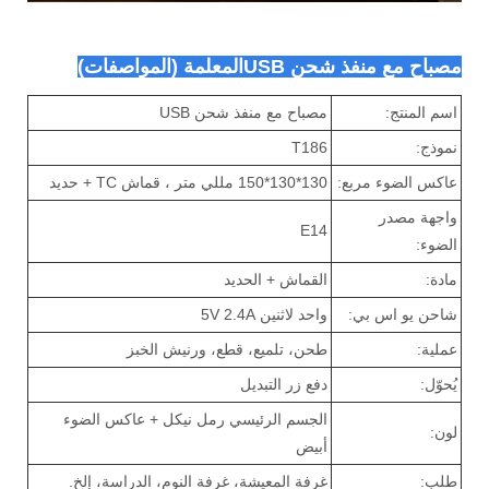
مصباح مع منفذ شحن USB
المعلمة (المواصفات)
اسم المنتج:
مصباح مع منفذ شحن USB
نموذج:
T186
عاكس الضوء مربع:
130*130*150 مللي متر ، قماش TC + حديد
واجهة مصدر
E14
الضوء:
مادة:
القماش + الحديد
شاحن يو اس بي:
واحد لاثنين 5V 2.4A
عملية:
طحن، تلميع، قطع، ورنيش الخبز
يُحوّل:
دفع زر التبديل
الجسم الرئيسي رمل نيكل + عاكس الضوء
لون:
أبيض
طلب:
غرفة المعيشة، غرفة النوم، الدراسة، إلخ.